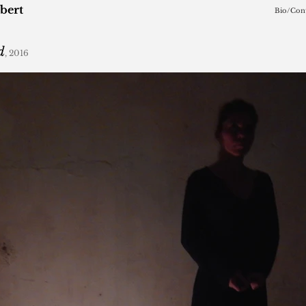
bert
Bio/Cont
d
, 2016