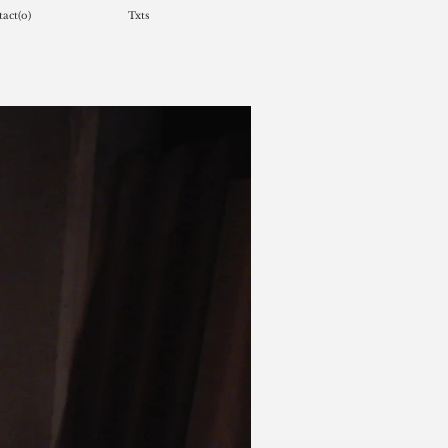
act(o)
Txts