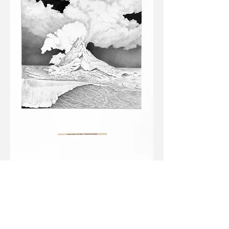
Monte Cervino | Los Alpes |
Después de la eternidad
,
2021
Grafito sobre cartulina Hahnemühle e
impresión sobre papel antiguo