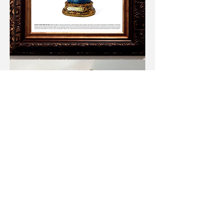
Nuestra Madre del Amor
, 2018
Impresión giclée sobre cartulina de
grabado Hahnemühle
43x56cm
Impresión offset sobre cartulina plegable
7x11cm