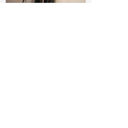
2013
El demiurgo,
Cerámica, pelo, cabuya y papel
10x100x6 cm. aproximadamente *