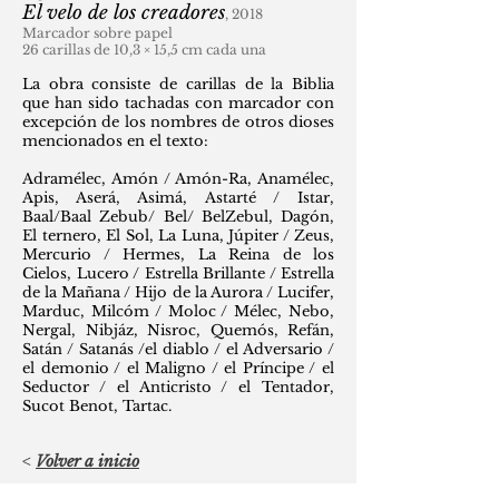
El velo de los creadores
, 2018
Marcador sobre papel
26 carillas de 10,3 × 15,5 cm cada una
La obra consiste de carillas de la Biblia
que han sido tachadas con marcador con
excepción de los nombres de otros dioses
mencionados en el texto:
Adramélec, Amón / Amón-Ra, Anamélec,
Apis, Aserá, Asimá, Astarté / Istar,
Baal/Baal Zebub/ Bel/ BelZebul, Dagón,
El ternero, El Sol, La Luna, Júpiter / Zeus,
Mercurio / Hermes, La Reina de los
Cielos, Lucero / Estrella Brillante / Estrella
de la Mañana / Hijo de la Aurora / Lucifer,
Marduc, Milcóm / Moloc / Mélec, Nebo,
Nergal, Nibjáz, Nisroc, Quemós, Refán,
Satán / Satanás /el diablo / el Adversario /
el demonio / el Maligno / el Príncipe / el
Seductor / el Anticristo / el Tentador,
Sucot Benot, Tartac.
<
Volver a inicio